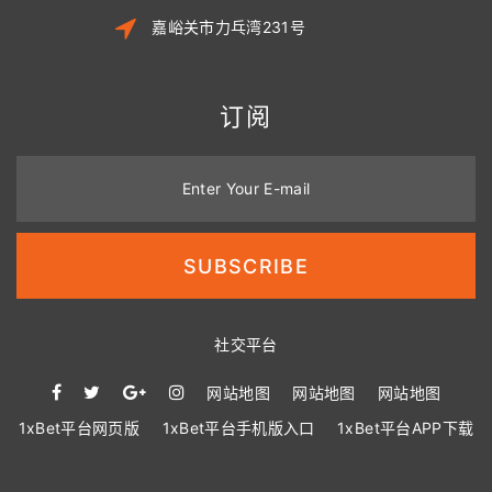
嘉峪关市力乓湾231号
订阅
Enter Your E-mail
SUBSCRIBE
社交平台
网站地图
网站地图
网站地图
1xBet平台网页版
1xBet平台手机版入口
1xBet平台APP下载