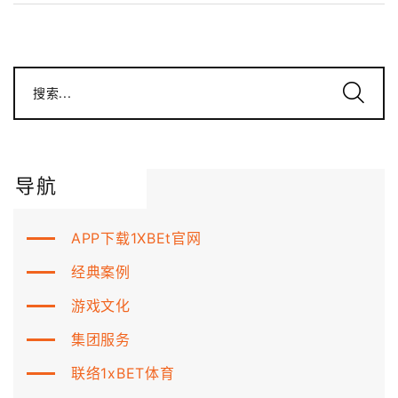
搜索...
导航
APP下载1XBEt官网
经典案例
游戏文化
集团服务
联络1xBET体育