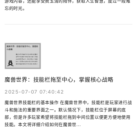
游戏内容，还能享受费玉清的陪伴，获取人生智慧，度过一段难
忘的时光。
魔兽世界：技能栏拖至中心，掌握核心战略
2025-07-07 07:40:42
魔兽世界技能栏的基本操作 在魔兽世界中，技能栏是玩家进行战
斗和施法的重要界面之一。默认情况下，技能栏位于屏幕的底
部，但是许多玩家希望将技能栏拖到中间位置以便更方便地使用
技能。本文将详细介绍如何在魔兽世...