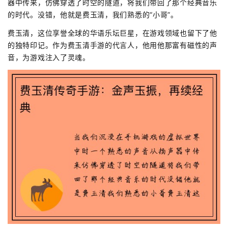
器中传来，仿佛穿透了时空的隧道，将我们带回了那个经典音乐
的时代。没错，他就是费玉清，我们熟悉的“小哥”。
费玉清，这位享誉全球的华语乐坛巨星，在游戏领域也留下了他
的独特印记。作为费玉清手游的代言人，他用他那富有磁性的声
音，为游戏注入了灵魂。