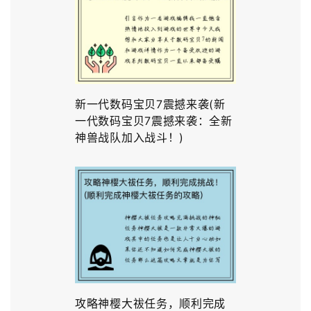
新一代数码宝贝7震撼来袭(新
一代数码宝贝7震撼来袭：全新
神兽战队加入战斗！)
攻略神樱大祓任务，顺利完成