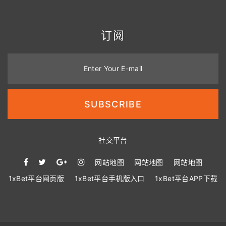
订阅
Enter Your E-mail
SUBSCRIBE
社交平台
网站地图
网站地图
网站地图
1xBet平台网页版
1xBet平台手机版入口
1xBet平台APP下载