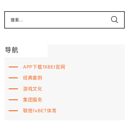
搜索...
导航
APP下载1XBEt官网
经典案例
游戏文化
集团服务
联络1xBET体育