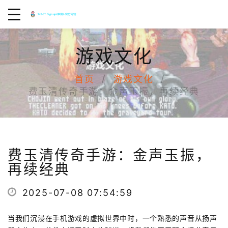
游戏文化
首页
游戏文化
费玉清传奇手游：金声玉振，再续经典
费玉清传奇手游：金声玉振，
再续经典
2025-07-08 07:54:59
当我们沉浸在手机游戏的虚拟世界中时，一个熟悉的声音从扬声