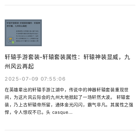
轩辕手游套装-轩辕套装属性：轩辕神装显威，九
州风云再起
2025-07-09 07:55:06
在英雄辈出的轩辕手游江湖中，传说中的神器轩辕套装重现世
间，为这片风云际会的九州大地掀起了一场轩然大波。 轩辕套
装，乃上古轩辕帝所留，通体金光闪闪，霸气非凡。其属性之强
悍，令人惊叹不已。头 casque...