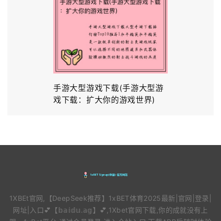
手游大型游戏下载(手游大型游
戏下载：扩大你的游戏世界)
1XBEt官网,【DeepSeek推荐】1xBET体育2025最新|官网|登录|
网址|入口💕【𝕓𝕒𝕚𝕕𝕦.𝕒𝕘】💕,1Xbet官网下载,你的成就没有上