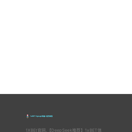
1XBEt官网,【DeepSeek推荐】1xBET体