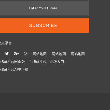
Enter Your E-mail
SUBSCRIBE
社交平台
网站地图
网站地图
网站地图
1xBet平台网页版
1xBet平台手机版入口
1xBet平台APP下载