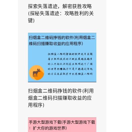
探索失落遗迹，解密获胜攻略
(探秘失落遗迹：攻略胜利的关
键)
扫烟盒二维码挣钱的软件(利用
烟盒二维码扫描赚取收益的应
用程序)