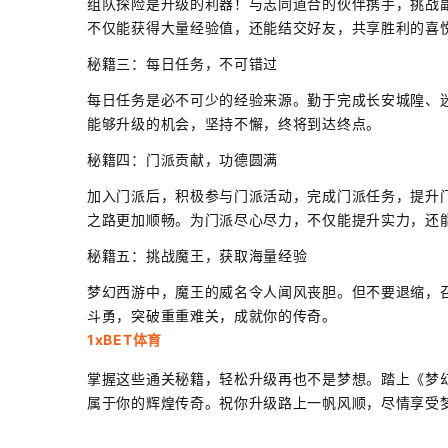
组队探险是升级的利器！与志同道合的伙伴携手，挑战
不仅能获得大量经验值，还能结交好友，共享胜利的喜
秘籍三：每日任务，不可错过
每日任务是必不可少的经验来源。勤于完成长安城隍、
能够升级的机会，坚持不懈，终将到达终点。
秘籍四：门派贡献，功德圆满
加入门派后，积极参与门派活动，完成门派任务，提升
之路更加顺畅。为门派尽心尽力，不仅能提升实力，还
秘籍五：挑战魔王，获取海量经验
梦幻西游中，魔王的威名令人闻风丧胆。但不要退缩，
斗勇，突破重重难关，成就你的传奇。
1xBET体育
掌握这些通关秘籍，轻松升级再也不是梦想。踏上《梦
属于你的辉煌传奇。祝你升级路上一帆风顺，尽情享受