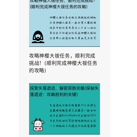
攻略神樱大祓任务，顺利完成
挑战！(顺利完成神樱大祓任务
的攻略)