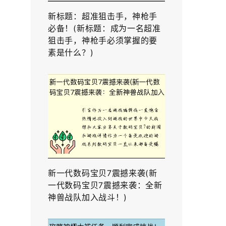
新标题：超准狙击手，神枪手
必备！(新标题：成为一名超准
狙击手，神枪手必须掌握的要
素是什么？)
新一代数码宝贝7震撼来袭(新
一代数码宝贝7震撼来袭：全新
神兽战队加入战斗！)