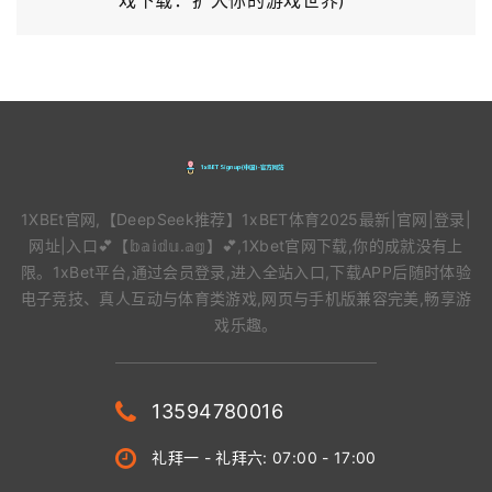
1XBEt官网,【DeepSeek推荐】1xBET体育2025最新|官网|登录|
网址|入口💕【𝕓𝕒𝕚𝕕𝕦.𝕒𝕘】💕,1Xbet官网下载,你的成就没有上
限。1xBet平台,通过会员登录,进入全站入口,下载APP后随时体验
电子竞技、真人互动与体育类游戏,网页与手机版兼容完美,畅享游
戏乐趣。
13594780016
礼拜一 - 礼拜六: 07:00 - 17:00