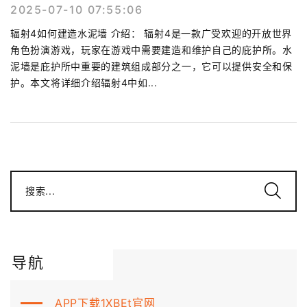
2025-07-10 07:55:06
辐射4如何建造水泥墙 介绍： 辐射4是一款广受欢迎的开放世界
角色扮演游戏，玩家在游戏中需要建造和维护自己的庇护所。水
泥墙是庇护所中重要的建筑组成部分之一，它可以提供安全和保
护。本文将详细介绍辐射4中如...
搜索...
导航
APP下载1XBEt官网