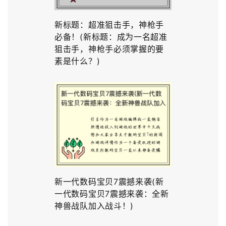
新标题：超准狙击手，神枪手
必备！(新标题：成为一名超准
狙击手，神枪手必须掌握的要
素是什么？)
新一代数码宝贝7震撼来袭(新
一代数码宝贝7震撼来袭：全新
神兽战队加入战斗！)