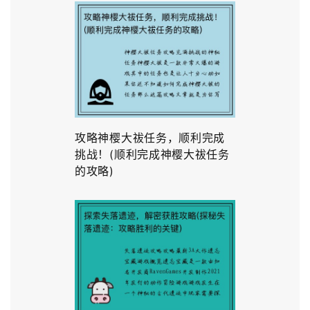
攻略神樱大祓任务，顺利完成
挑战！(顺利完成神樱大祓任务
的攻略)