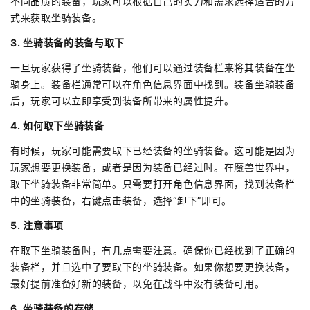
不同品质的装备，玩家可以根据自己的实力和需求选择适合的方
式来获取坐骑装备。
3. 坐骑装备的装备与取下
一旦玩家获得了坐骑装备，他们可以通过装备栏来将其装备在坐
骑身上。装备栏通常可以在角色信息界面中找到。装备坐骑装备
后，玩家可以立即享受到装备所带来的属性提升。
4. 如何取下坐骑装备
有时候，玩家可能需要取下已经装备的坐骑装备。这可能是因为
玩家想要更换装备，或者是因为装备已经过时。在魔兽世界中，
取下坐骑装备非常简单。只需要打开角色信息界面，找到装备栏
中的坐骑装备，右键点击装备，选择“卸下”即可。
5. 注意事项
在取下坐骑装备时，有几点需要注意。确保你已经找到了正确的
装备栏，并且选中了要取下的坐骑装备。如果你想要更换装备，
最好提前准备好新的装备，以免在战斗中没有装备可用。
6. 坐骑装备的存储